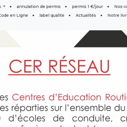
s
annulation de permis
permis 1 €/jour
Nos c
Code en Ligne
label qualite
Actualités
Notre livr