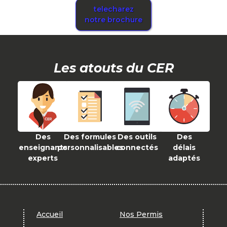
telecharez
notre brochure
Les atouts du CER
Des
Des formules
Des outils
Des
enseignants
personnalisables
connectés
délais
experts
adaptés
Accueil
Nos Permis