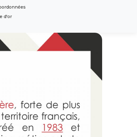
oordonnées
articles
0
e d'or