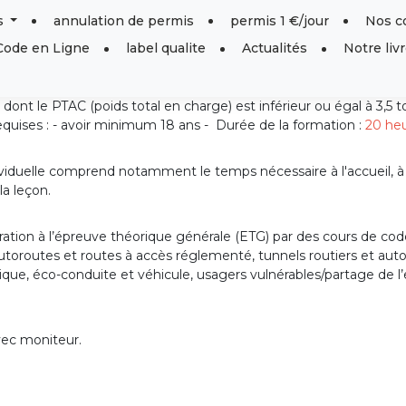
s
annulation de permis
permis 1 €/jour
Nos c
Code en Ligne
label qualite
Actualités
Notre livr
dont le PTAC (poids total en charge) est inférieur ou égal à 3,5 
quises : - avoir minimum 18 ans - Durée de la formation :
20 he
viduelle comprend notamment le temps nécessaire à l'accueil, à la
la leçon.
tion à l’épreuve théorique générale (ETG) par des cours de code 
n, autoroutes et routes à accès réglementé, tunnels routiers et au
atique, éco-conduite et véhicule, usagers vulnérables/partage de 
vec moniteur.