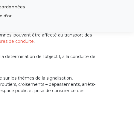
oordonnées
articles
0
e d'or
tonnes, pouvant être affecté au transport des
ures de conduite
.
 détermination de l'objectif, à la conduite de
sur les thèmes de la signalisation,
toroutiers, croisements – dépassements, arrêts-
l’espace public et prise de conscience des