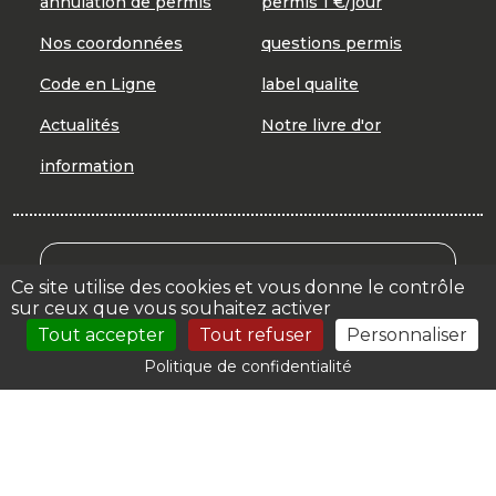
annulation de permis
permis 1 €/jour
Nos coordonnées
questions permis
Code en Ligne
label qualite
Actualités
Notre livre d'or
information
Mon Compte Formation
Ce site utilise des cookies et vous donne le contrôle
sur ceux que vous souhaitez activer
Votre espace
Tout accepter
Tout refuser
Personnaliser
Politique de confidentialité
© 2026 | CER La Nicoise |
Mentions légales
| Création :
Autoecole.biz by
Orata